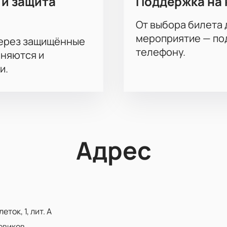
 и защита
Поддержка на 
От выбора билета 
мероприятие — под
через защищённые
телефону.
аняются и
и.
Адрес
ток, 1, лит. А
евиков