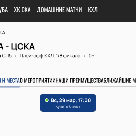
УБА
ХК СКА
ДОМАШНИЕ МАТЧИ
КХЛ
КА
А - ЦСКА
ц СПб
Плей-офф КХЛ. 1/8 финала
0+
0
 И МЕСТА
О МЕРОПРИЯТИИ
НАШИ ПРЕИМУЩЕСТВА
БЛИЖАЙШИЕ М