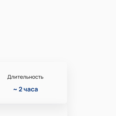
Длительность
~
2 часа