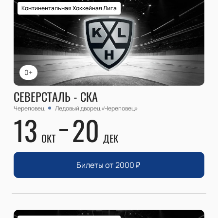
Континентальная Хоккейная Лига
0+
СЕВЕРСТАЛЬ - СКА
Череповец
Ледовый дворец «Череповец»
13
20
ОКТ
ДЕК
Билеты от
2000
₽