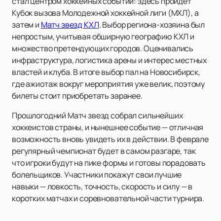
стал центром хоккейных событий: здесь пройдет
Кубок вызова Молодежной хоккейной лиги (МХЛ), а
затем и
Матч звезд КХЛ
. Выбор региона-хозяина был
непростым, учитывая обширную географию КХЛ и
множество претендующих городов. Оценивались
инфраструктура, логистика арены и интерес местных
властей и клуба. В итоге выбор пал на Новосибирск,
где ажиотаж вокруг мероприятия уже велик, поэтому
билеты стоит приобретать заранее.
Прошлогодний Матч звезд собрал сильнейших
хоккеистов страны, и нынешнее событие — отличная
возможность вновь увидеть их в действии. В феврале
регулярный чемпионат будет в самом разгаре, так
что игроки будут на пике формы и готовы порадовать
болельщиков. Участники покажут свои лучшие
навыки — ловкость, точность, скорость и силу — в
коротких матчах и соревновательной части турнира.