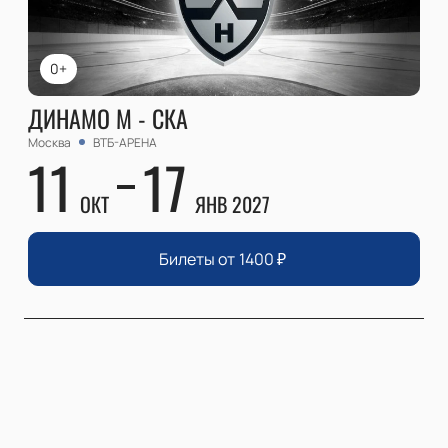
0+
ДИНАМО М - СКА
Москва
ВТБ-АРЕНА
11
17
ОКТ
ЯНВ 2027
Билеты от
1400
₽