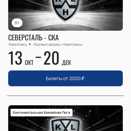
0+
СЕВЕРСТАЛЬ - СКА
Череповец
Ледовый дворец «Череповец»
13
20
ОКТ
ДЕК
Билеты от
2000
₽
Континентальная Хоккейная Лига