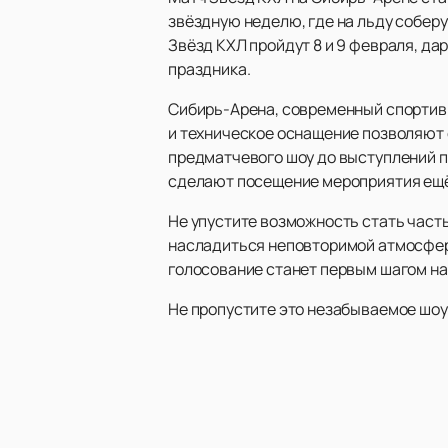
звёздную неделю, где на льду собер
Звёзд КХЛ пройдут 8 и 9 февраля, д
праздника.
Сибирь-Арена, современный спортивн
и техническое оснащение позволяют 
предматчевого шоу до выступлений п
сделают посещение мероприятия ещё
Не упустите возможность стать часть
насладиться неповторимой атмосферо
голосование станет первым шагом на
Не пропустите это незабываемое шо