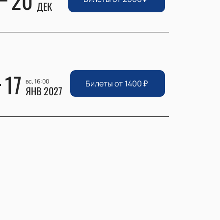
20
ДЕК
17
вс, 16:00
Билеты от
1400
₽
ЯНВ 2027