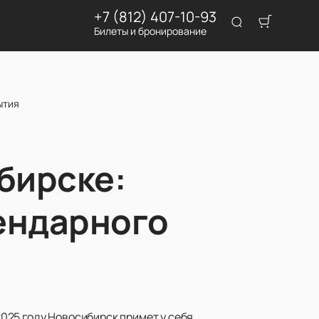
+7 (812) 407-10-93
Билеты и бронирование
ытия
бирске:
гендарного
025 году Новосибирск примет у себя