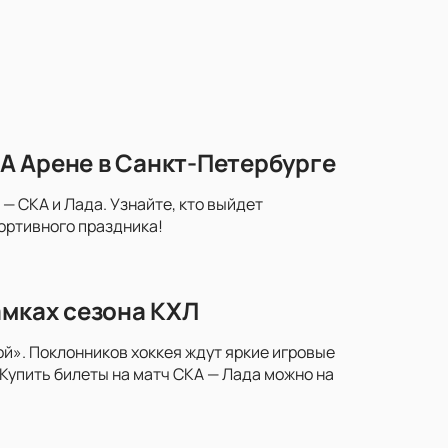
А Арене в Санкт-Петербурге
— СКА и Лада. Узнайте, кто выйдет
портивного праздника!
амках сезона КХЛ
й». Поклонников хоккея ждут яркие игровые
Купить билеты на матч СКА — Лада можно на