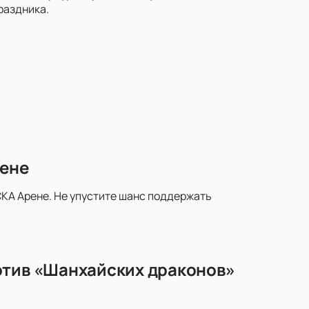
раздника.
рене
КА Арене. Не упустите шанс поддержать
отив «Шанхайских драконов»