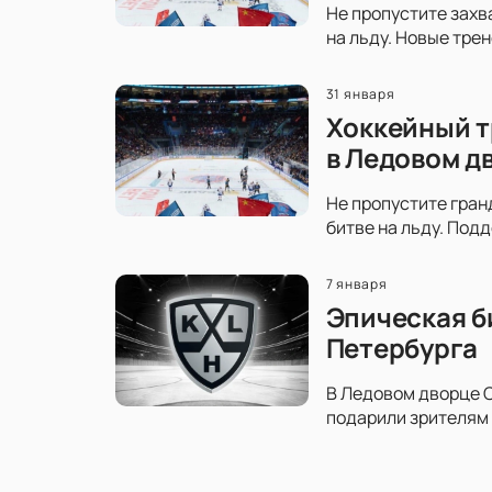
Не пропустите захв
на льду. Новые тре
31 января
Хоккейный т
в Ледовом д
Не пропустите гран
битве на льду. Под
7 января
Эпическая б
Петербурга
В Ледовом дворце С
подарили зрителям 