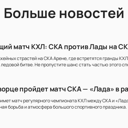
Больше новостей
ий матч КХЛ: СКА против Лады на СК
ккейных страстей на СКА Арене, где встретятся гранды КХЛ 
 ледовой битве. Не пропустите шанс стать частью этого с
ворце пройдет матч СКА — «Лада» в р
имет матч регулярного чемпионата КХЛ между СКА и «Ладо
ая борьба и атмосфера большого спортивного праздника. 