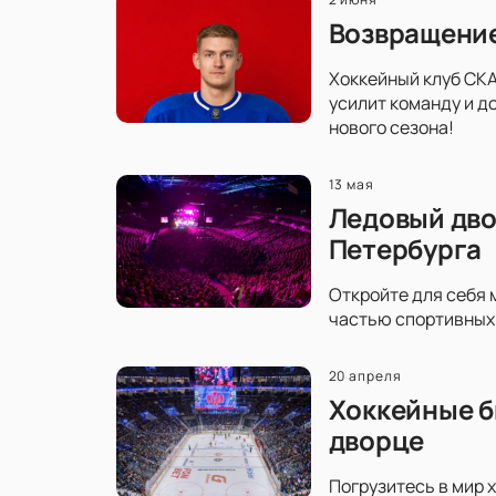
Возвращение
Хоккейный клуб СКА
усилит команду и д
нового сезона!
13 мая
Ледовый дво
Петербурга
Откройте для себя 
частью спортивных 
20 апреля
Хоккейные б
дворце
Погрузитесь в мир 