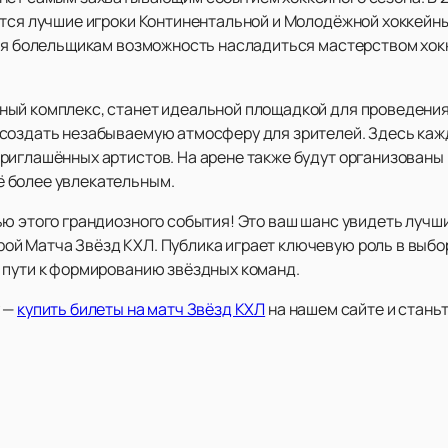
утся лучшие игроки Континентальной и Молодёжной хоккейны
аря болельщикам возможность насладиться мастерством хо
ый комплекс, станет идеальной площадкой для проведения
создать незабываемую атмосферу для зрителей. Здесь кажды
риглашённых артистов. На арене также будут организованы
 более увлекательным.
ю этого грандиозного события! Это ваш шанс увидеть лучши
й Матча Звёзд КХЛ. Публика играет ключевую роль в выбор
 пути к формированию звёздных команд.
у —
купить билеты на матч Звёзд КХЛ
на нашем сайте и стань