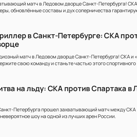
атывающий матч в Ледовом дворце Санкт-Петербурга! СКА
неры, обновлённые составы и дух соперничества гарантир
риллер в Санкт-Петербурге: СКА про
ворце
диозный матч в Ледовом дворце Санкт-Петербурга! СКА и 
держите свою команду и станьте частью этого спортивного
итва на льду: СКА против Спартака в
анкт-Петербурга прошел захватывающий матч между СКА и 
невероятное шоу на одной из лучших арен России.