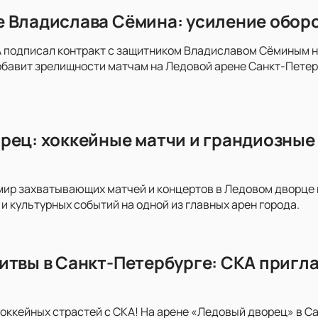
 Владислава Сёмина: усиление оборо
 подписал контракт с защитником Владиславом Сёминым на 
обавит зрелищности матчам на Ледовой арене Санкт-Пете
рец: хоккейные матчи и грандиозные 
мир захватывающих матчей и концертов в Ледовом дворце на
и культурных событий на одной из главных арен города.
итвы в Санкт-Петербурге: СКА пригла
хоккейных страстей с СКА! На арене «Ледовый дворец» в С