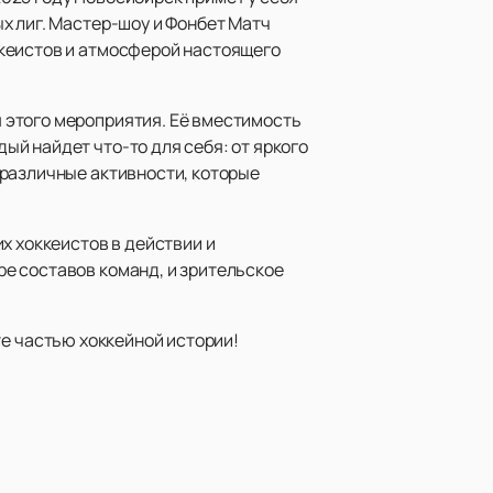
х лиг. Мастер-шоу и Фонбет Матч
ккеистов и атмосферой настоящего
 этого мероприятия. Её вместимость
й найдет что-то для себя: от яркого
 различные активности, которые
х хоккеистов в действии и
е составов команд, и зрительское
те частью хоккейной истории!