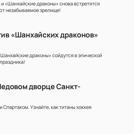
 и «Шанхайские драконы» снова встретятся
уют незабываемое зрелище!
тив «Шанхайских драконов»
«Шанхайские драконы» сойдутся в эпической
 праздника!
 Ледовом дворце Санкт-
Спартаком. Узнайте, как титаны хоккея