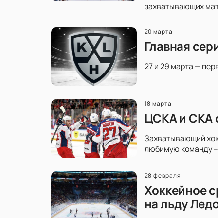
захватывающих матч
20 марта
Главная сер
27 и 29 марта — пер
18 марта
ЦСКА и СКА 
Захватывающий хокк
любимую команду – 
28 февраля
Хоккейное с
на льду Лед