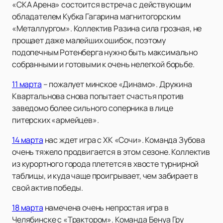
«СКА Арена» состоится встреча с действующим
обладателем Кубка Гагарина магнитогорским
«Металлургом». Коллектив Разина сила грозная, не
прощает даже малейших ошибок, поэтому
подопечным Ротенберга нужно быть максимально
собранными и готовыми к очень нелегкой борьбе.
11 марта
– пожалует минское «Динамо». Дружина
Квартальнова снова попытает счастья против
заведомо более сильного соперника в лице
питерских «армейцев».
14 марта
нас ждет игра с ХК «Сочи». Команда Зубова
очень тяжело продвигается в этом сезоне. Коллектив
из курортного города плетется в хвосте турнирной
таблицы, и куда чаще проигрывает, чем забирает в
свой актив победы.
18 марта
намечена очень непростая игра в
Челябинске с «Трактором». Команда Бенуа Гру