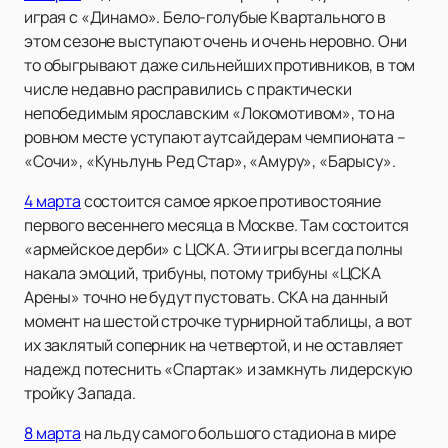
играя с «Динамо». Бело-голубые Квартального в
этом сезоне выступают очень и очень неровно. Они
то обыгрывают даже сильнейших противников, в том
числе недавно расправились с практически
непобедимым ярославским «Локомотивом», то на
ровном месте уступают аутсайдерам чемпионата –
«Сочи», «Куньлунь Ред Стар», «Амуру», «Барысу».
4 марта
состоится самое яркое противостояние
первого весеннего месяца в Москве. Там состоится
«армейское дерби» с ЦСКА. Эти игры всегда полны
накала эмоций, трибуны, потому трибуны «ЦСКА
Арены» точно не будут пустовать. СКА на данный
момент на шестой строчке турнирной таблицы, а вот
их заклятый соперник на четвертой, и не оставляет
надежд потеснить «Спартак» и замкнуть лидерскую
тройку Запада.
8 марта
на льду самого большого стадиона в мире