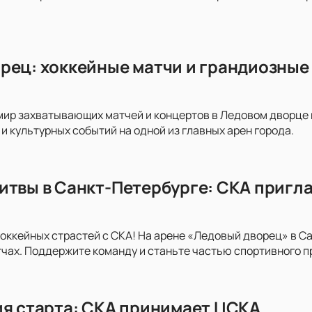
рец: хоккейные матчи и грандиозные 
мир захватывающих матчей и концертов в Ледовом дворце на
и культурных событий на одной из главных арен города.
итвы в Санкт-Петербурге: СКА пригла
хоккейных страстей с СКА! На арене «Ледовый дворец» в С
ах. Поддержите команду и станьте частью спортивного п
ия старта: СКА принимает ЦСКА