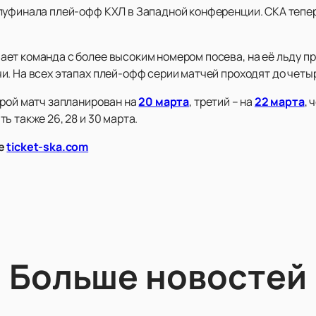
луфинала плей-офф КХЛ в Западной конференции. СКА тепер
ет команда с более высоким номером посева, на её льду пр
и. На всех этапах плей-офф серии матчей проходят до четы
орой матч запланирован на
20 марта
, третий – на
22 марта
, 
ь также 26, 28 и 30 марта.
те
ticket-ska.com
Больше новостей