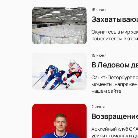
15 июля
Захватывающ
Окунитесь в мир хо
победителем в этой
15 июня
В Ледовом д
Санкт-Петербург пр
моменты, напряженн
нашем сайте.
2 июня
Возвращение
Хоккейный клуб СКА
усилит команду и д