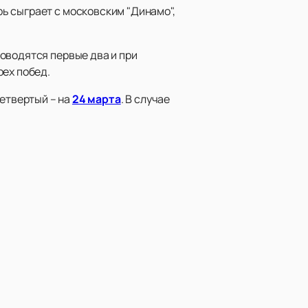
ь сыграет с московским "Динамо",
оводятся первые два и при
рех побед.
четвертый – на
24 марта
. В случае