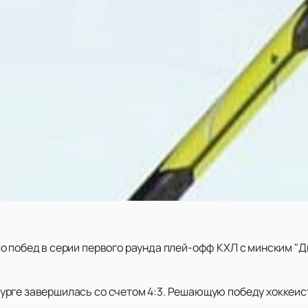
о побед в серии первого раунда плей-офф КХЛ с минским "Д
рге завершилась со счетом 4:3. Решающую победу хоккеис