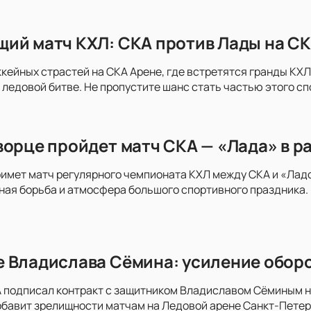
ий матч КХЛ: СКА против Лады на СК
ккейных страстей на СКА Арене, где встретятся гранды КХЛ 
 ледовой битве. Не пропустите шанс стать частью этого с
ворце пройдет матч СКА — «Лада» в р
имет матч регулярного чемпионата КХЛ между СКА и «Ладо
ая борьба и атмосфера большого спортивного праздника. 
 Владислава Сёмина: усиление оборо
 подписал контракт с защитником Владиславом Сёминым на 
обавит зрелищности матчам на Ледовой арене Санкт-Пете